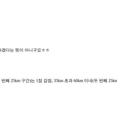
점"하겠다는 뜻이 아니구요ㅎㅎ
째 25km 구간)는 1점 감점, 35km 초과 60km 이내(두 번째 25km